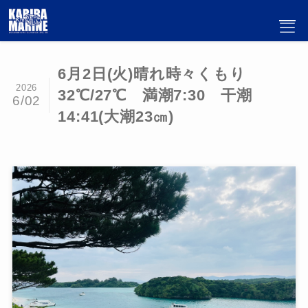
6月2日(火)晴れ時々くもり
2026
32℃/27℃ 満潮7:30 干潮
6/02
14:41(大潮23㎝)